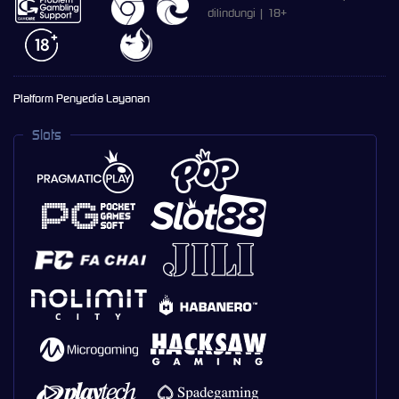
dilindungi | 18+
Platform Penyedia Layanan
Slots