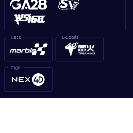
Race
E-Sports
Togel