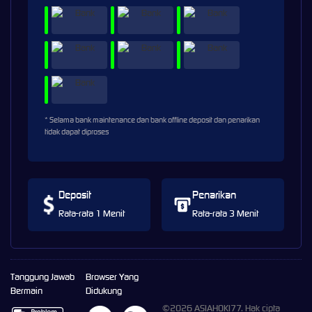
* Selama bank maintenance dan bank offline deposit dan penarikan
tidak dapat diproses
Deposit
Penarikan
Rata-rata 1 Menit
Rata-rata 3 Menit
Tanggung Jawab
Browser Yang
Bermain
Didukung
©2026 ASIAHOKI77. Hak cipta