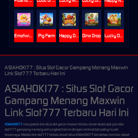
Plushie Wins
Code of Cairo
Lucky MonKey
Lucky Dice
Happy Nets
Emotiwins
Pig Farm
Happy Dragon
Dino Drop
Lucky Dog
ASIAHOKI77 : Situs Slot Gacor Gampang Menang Maxwin
Link Slot777 Terbaru Hari Ini
ASIAHOKI77 : Situs Slot Gacor
Gampang Menang Maxwin
Link Slot777 Terbaru Hari Ini
ASIAHOKI77
merupakan link situs slot gacor maxwin terbaru lewat akses apk provider
slot777 gampang menang anti rungkad hari ini dengan minimal bet paling murah
terpercaya. Melalui link slot777 terbaru lewat situs ASIAHOKI77 kini setiap member dapat