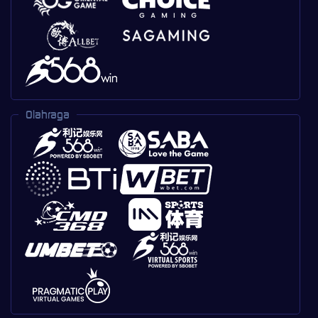
Olahraga