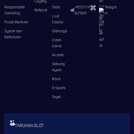
Loyalty
Responsible
Slots
+855114
Telegra
Referral
Gambling
62564
m
Live
Pusat Bantuan
Casino
Syarat dan
Olahraga
Ketentuan
Crash
Game
Arcade
Sabung
Ayam
Race
E-Sports
Togel
TARUHAN SLOT