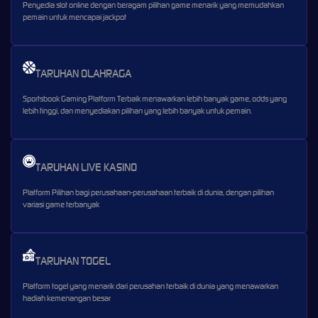
Penyedia slot online dengan beragam pilihan game menarik yang memudahkan
pemain untuk mencapai jackpot
TARUHAN OLAHRAGA
Sportsbook Gaming Platform Terbaik menawarkan lebih banyak game, odds yang
lebih tinggi, dan menyediakan pilihan yang lebih banyak untuk pemain.
TARUHAN LIVE KASINO
Platform Pilihan bagi perusahaan-perusahaan terbaik di dunia, dengan pilihan
variasi game terbanyak
TARUHAN TOGEL
Platform togel yang menarik dari perusahan terbaik di dunia yang menawarkan
hadiah kemenangan besar