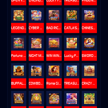
OPEN VAULT
CHILIHUAHUA
LUCKY FORTUNES
TREASURES OF ODIN
PHOENIX FEVER
LEGEND OF INCA
CYBER GOD OF FORTUNE⁺
BAD RICH WOLF
CATLA'S MONEY MACHINE
CHINESE NEW YEAR 2
Fortune Goddess
NIGHT MARKET
WIN WIN NEKO
Lucky Fortune 3x3
SWORD OF KING
BUFFALO WAYS
COWBOYS
Roma Gladiatrix
TREASURE CRUISE
CRAZY BUFFALO