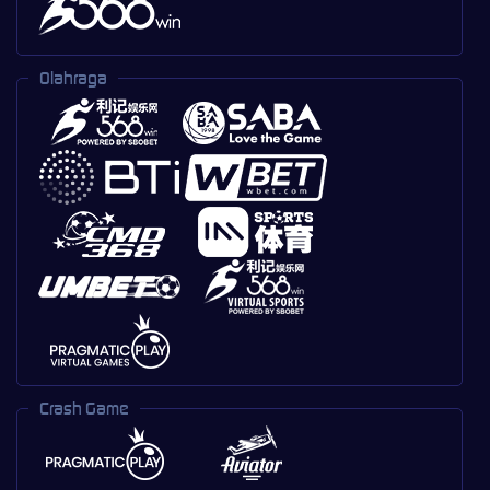
Olahraga
Crash Game