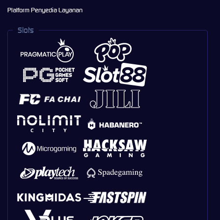
Platform Penyedia Layanan
Slots