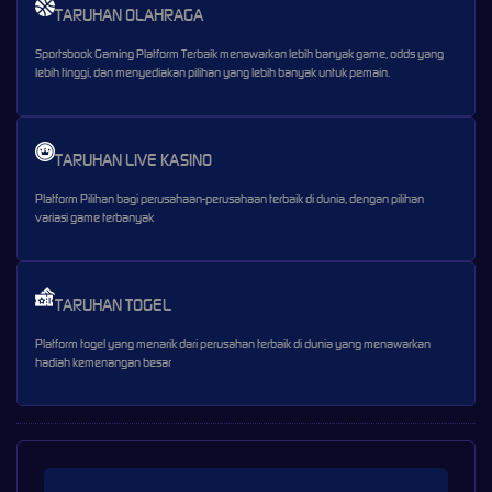
TARUHAN OLAHRAGA
Sportsbook Gaming Platform Terbaik menawarkan lebih banyak game, odds yang
lebih tinggi, dan menyediakan pilihan yang lebih banyak untuk pemain.
TARUHAN LIVE KASINO
Platform Pilihan bagi perusahaan-perusahaan terbaik di dunia, dengan pilihan
variasi game terbanyak
TARUHAN TOGEL
Platform togel yang menarik dari perusahan terbaik di dunia yang menawarkan
hadiah kemenangan besar