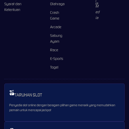
Syarat dan
Olahraga
Ketentuan
Crash
Game
Arcade
Sabung
Ayam
Race
E-Sports
Togel
TARUHAN SLOT
Penyedia slot online dengan beragam pilihan game menarik yang memudahkan
pemain untuk mencapai jackpot