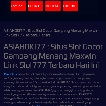
Fortune Money Boom
ROBIN HOOD
NIGHT MARKET 2
FORTUNE EGG
ASIAHOKI77 : Situs Slot Gacor Gampang Menang Maxwin
Link Slot777 Terbaru Hari Ini
ASIAHOKI77 : Situs Slot Gacor
Gampang Menang Maxwin
Link Slot777 Terbaru Hari Ini
ASIAHOKI77
merupakan link situs slot gacor maxwin terbaru lewat akses apk provider
slot777 gampang menang anti rungkad hari ini dengan minimal bet paling murah
terpercaya. Melalui link slot777 terbaru lewat situs ASIAHOKI77 kini setiap member dapat
mengakses sebuah situs slot gacor maxwin gampang menang hari ini dengan mudah dan
raih kemenangan maxwin. Situs ASIAHOKI77 juga telah menyajikan berbagai bonus
menarik yang dapat di klaim melalui layanan customer service ramah ASIAHOKI77.
Sehingga hal tersebut dapat membantu setiap member dapat bermain secara gampang
menang serta bisa mengkombinasikan jackpot oleh sebuah bonus menarik yang