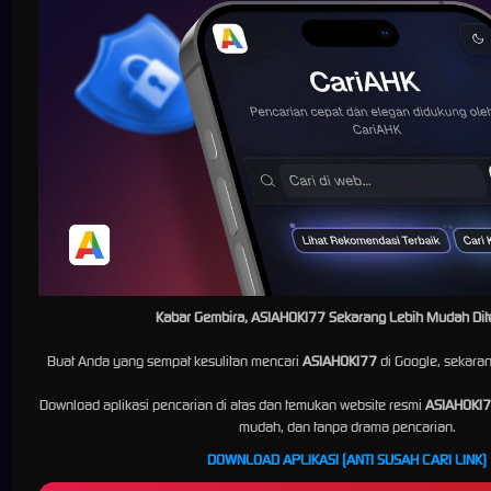
Kabar Gembira, ASIAHOKI77 Sekarang Lebih Mudah Di
Buat Anda yang sempat kesulitan mencari
ASIAHOKI77
di Google, sekarang
Download aplikasi pencarian di atas dan temukan website resmi
ASIAHOKI
mudah, dan tanpa drama pencarian.
DOWNLOAD APLIKASI (ANTI SUSAH CARI LINK)