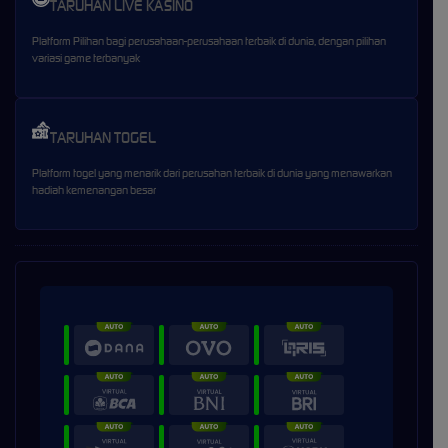
TARUHAN LIVE KASINO
Platform Pilihan bagi perusahaan-perusahaan terbaik di dunia, dengan pilihan
variasi game terbanyak
TARUHAN TOGEL
Platform togel yang menarik dari perusahan terbaik di dunia yang menawarkan
hadiah kemenangan besar