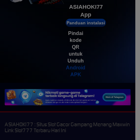
ASIAHOKI77
App
Panduan instalasi
Pindai
kode
QR
untuk
Unduh
Android
APK
ASIAHOKI77 : Situs Slot Gacor Gampang Menang Maxwin
Link Slot777 Terbaru Hari Ini