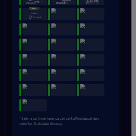
* Selama bank maintenance dan bank offline deposit dan
penarikan tidak dapat diproses