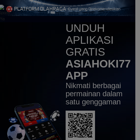
ija****k
PLATFORM OLAHRAGA-
Event yang Direkomendasikan
IDR
2,893,500.00
Starlight Princess™ 1000
UNDUH
sukad****1
IDR
2,329,200.00
APLIKASI
Gates of Olympus 1000
GRATIS
ija****k
IDR
2,249,000.00
ASIAHOKI77
Starlight Princess™ 1000
APP
ija****k
IDR
2,208,500.00
Starlight Princess™ 1000
Nikmati berbagai
permainan dalam
ija****k
satu genggaman
IDR
1,368,000.00
Starlight Princess™ 1000
ija****k
IDR
1,345,500.00
Starlight Princess™ 1000