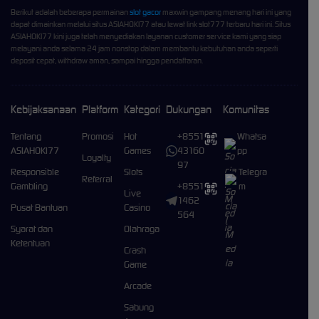
Berikut adalah beberapa permainan
slot gacor
maxwin gampang menang hari ini yang
dapat dimainkan melalui situs ASIAHOKI77 atau lewat link slot777 terbaru hari ini. Situs
ASIAHOKI77 kini juga telah menyediakan layanan customer service kami yang siap
melayani anda selama 24 jam nonstop dalam membantu kebutuhan anda seperti
deposit cepat, withdraw aman, sampai hingga pendaftaran.
Kebijaksanaan
Platform
Kategori
Dukungan
Komunitas
Tentang
Promosi
Hot
+8551
Whatsa
ASIAHOKI77
Games
43160
pp
Loyalty
97
Responsible
Slots
Telegra
Referral
Gambling
+8551
m
Live
1462
Pusat Bantuan
Casino
564
Syarat dan
Olahraga
Ketentuan
Crash
Game
Arcade
Sabung